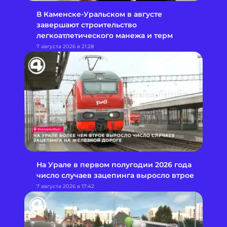
В Каменске-Уральском в августе
завершают строительство
легкоатлетического манежа и терм
7 августа 2026 в 21:28
На Урале в первом полугодии 2026 года
число случаев зацепинга выросло втрое
7 августа 2026 в 17:42