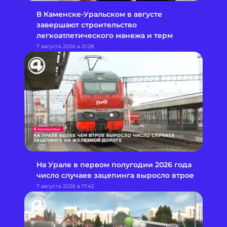
В Каменске-Уральском в августе
завершают строительство
легкоатлетического манежа и терм
7 августа 2026 в 21:28
На Урале в первом полугодии 2026 года
число случаев зацепинга выросло втрое
7 августа 2026 в 17:42