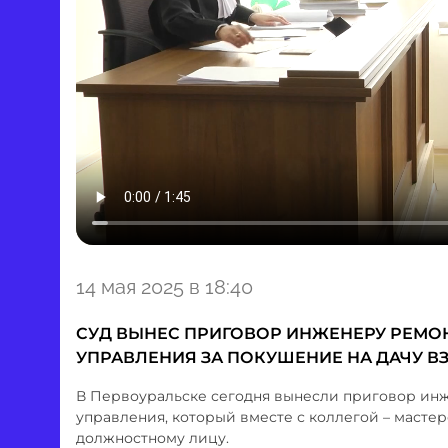
Item
14 мая 2025 в 18:40
1
of
СУД ВЫНЕС ПРИГОВОР ИНЖЕНЕРУ РЕМО
1
УПРАВЛЕНИЯ ЗА ПОКУШЕНИЕ НА ДАЧУ В
В Первоуральске сегодня вынесли приговор ин
управления, который вместе с коллегой – масте
должностному лицу.