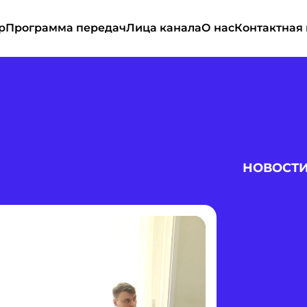
р
Программа передач
Лица канала
О нас
Контактная
НОВОСТ