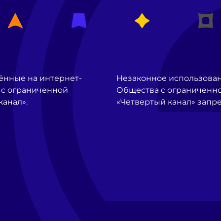
ённые на интернет-
Незаконное использова
 с ограниченной
Общества с ограниченно
канал».
«Четвертый канал» запр