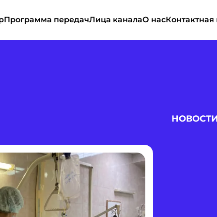
р
Программа передач
Лица канала
О нас
Контактная
НОВОСТ