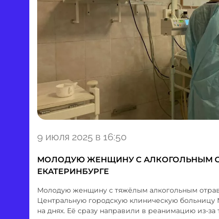
Item
9 июля 2025 в 16:50
1
of
МОЛОДУЮ ЖЕНЩИНУ С АЛКОГОЛЬНЫМ О
1
ЕКАТЕРИНБУРГЕ
Молодую женщину с тяжёлым алкогольным отрав
Центральную городскую клиническую больницу №
на днях. Её сразу направили в реанимацию из-за 